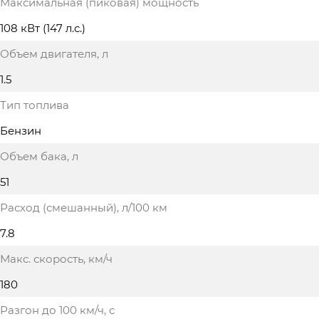
Максимальная (пиковая) мощность
108 кВт (147 л.с.)
Объем двигателя
, л
1.5
Тип топлива
Бензин
Объем бака
, л
51
Расход (смешанный)
, л/100 км
7.8
Макс. скорость
, км/ч
180
Разгон до 100 км/ч
, с