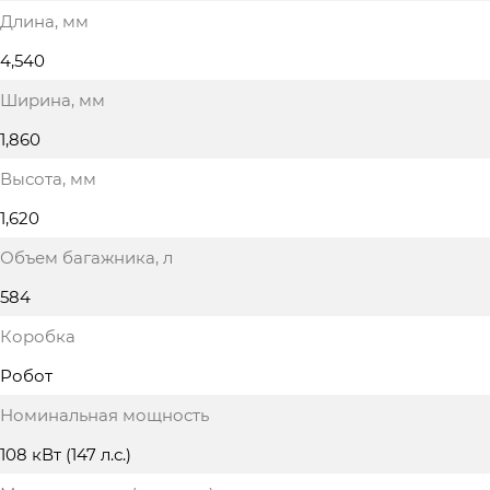
Длина
, мм
4,540
Ширина
, мм
1,860
Высота
, мм
1,620
Объем багажника
, л
584
Коробка
Робот
Номинальная мощность
108 кВт (147 л.с.)