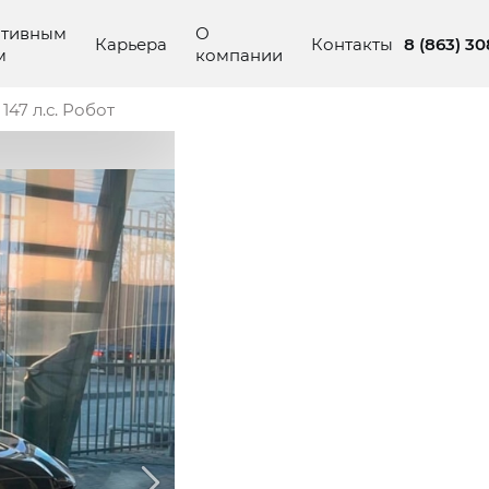
ативным
О
8 (863) 3
Карьера
Контакты
м
компании
47 л.с. Робот