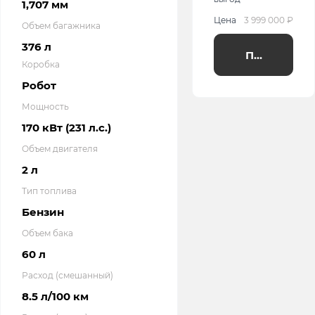
1,707 мм
Цена
3 999 000 ₽
Объем багажника
376 л
Получить п
Коробка
Робот
Мощность
170 кВт (231 л.с.)
Объем двигателя
2 л
Тип топлива
Бензин
Объем бака
60 л
Расход (смешанный)
8.5 л/100 км