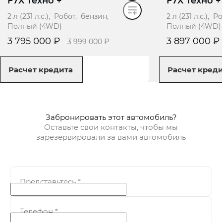
F7X Техно +
F7X Техно +
2 л (231 л.с.), Робот, бензин,
2 л (231 л.с.), 
Полный (4WD)
Полный (4WD)
3 795 000 ₽
3 897 000 ₽
3 999 000 ₽
Расчет кредита
Расчет кред
Получить предложение
Получит
Забронировать этот автомобиль?
Оставьте свои контакты, чтобы мы
зарезервировали за вами автомобиль
Представьтесь
*
Телефон
*