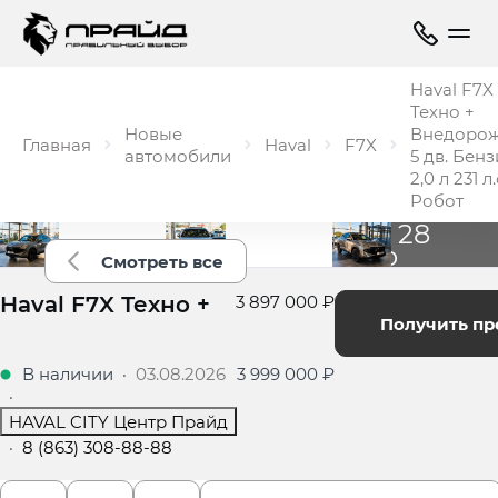
Haval F7X
Техно +
Новые
Внедоро
Главная
Haval
F7X
автомобили
5 дв. Бен
2,0 л 231 л.
Робот
Ещё 28
фото
Смотреть все
Haval F7X Техно +
3 897 000 ₽
Получить п
В наличии
·
03.08.2026
3 999 000 ₽
·
HAVAL CITY Центр Прайд
·
8 (863) 308-88-88