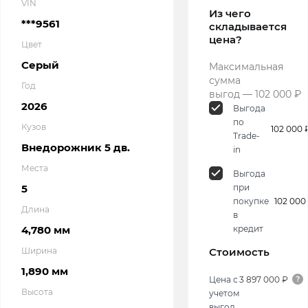
VIN
Из чего
***9561
складывается
цена?
Цвет
Серый
Максимальная
сумма
Год
выгод — 102 000 ₽
2026
Выгода
по
Кузов
102 000 
Trade-
Внедорожник 5 дв.
in
Места
Выгода
5
при
покупке
102 000
Длина
в
4,780 мм
кредит
Ширина
Стоимость
1,890 мм
Цена с
3 897 000 ₽
Высота
учетом
выгод