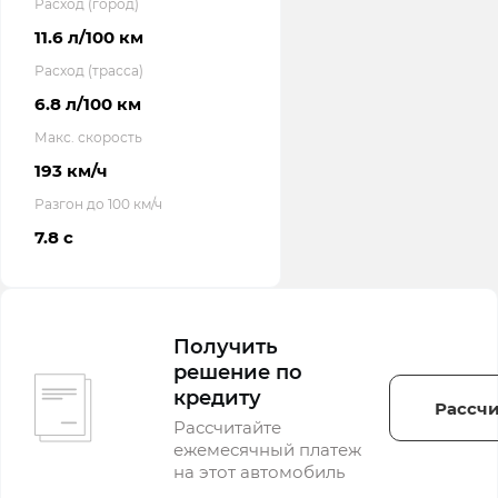
Расход (город)
11.6 л/100 км
Расход (трасса)
6.8 л/100 км
Макс. скорость
193 км/ч
Разгон до 100 км/ч
7.8 с
Получить
решение по
кредиту
Рассчи
Рассчитайте
ежемесячный платеж
на этот автомобиль