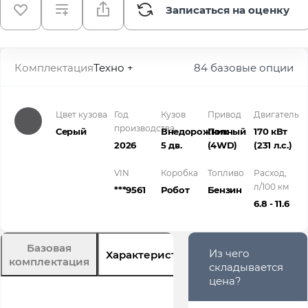
Записаться на оценку
Комплектация
Техно +
84 базовые опции
Цвет кузова
Год
Кузов
Привод
Двигатель
производства
Серый
Внедорожник
Полный
170 кВт
2026
5 дв.
(4WD)
(231 л.с.
)
VIN
Коробка
Топливо
Расход,
л/100 км
***9561
Робот
Бензин
6.8 - 11.6
Базовая
Из чего
Характеристики
Описание
комплектация
складывается
цена?