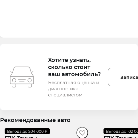
Хотите узнать,
сколько стоит
ваш автомобиль?
Записа
Бесплатная оценка и
диагностика
специалистом
Рекомендованные авто
Выгода до 204 000 ₽
В наличии
·
авто
Выгода до 102 0
В наличии
·
ав