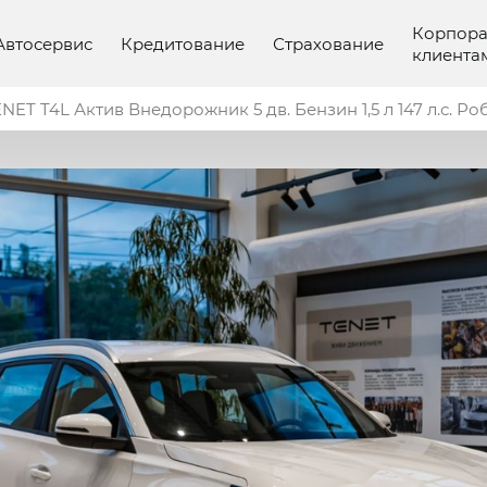
Корпор
Автосервис
Кредитование
Страхование
клиента
NET T4L Актив Внедорожник 5 дв. Бензин 1,5 л 147 л.с. Ро