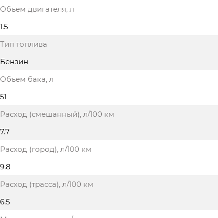
Объем двигателя
, л
1.5
Тип топлива
Бензин
Объем бака
, л
51
Расход (смешанный)
, л/100 км
7.7
Расход (город)
, л/100 км
9.8
Расход (трасса)
, л/100 км
6.5