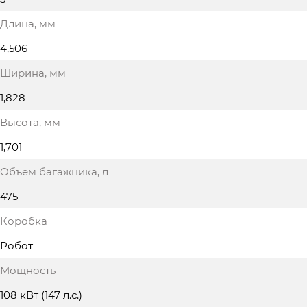
Длина
, мм
4,506
Ширина
, мм
1,828
Высота
, мм
1,701
Объем багажника
, л
475
Коробка
Робот
Мощность
108 кВт (147 л.с.)