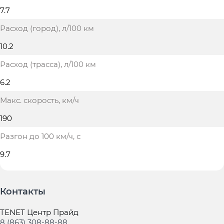
7.7
Расход (город)
, л/100 км
10.2
Расход (трасса)
, л/100 км
6.2
Макс. скорость
, км/ч
190
Разгон до 100 км/ч
, с
9.7
Контакты
TENET Центр Прайд
8 (863) 308-88-88