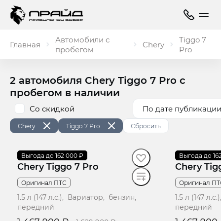
Автомобили с
Tiggo 7
Главная
Chery
пробегом
Pro
2 автомобиля Chery Tiggo 7 Pro с
пробегом в наличии
Со скидкой
По дате публикации
Chery
Tiggo 7 Pro
Сбросить
2022
Выгода до 162 000 ₽
·
44 421 км
2022
Выгода до 16
·
74 000 
Chery Tiggo 7 Pro
Chery Tig
Оригинал ПТС
Оригинал ПТ
1.5 л (147 л.с.), Вариатор, бензин,
1.5 л (147 л.
передний
передний