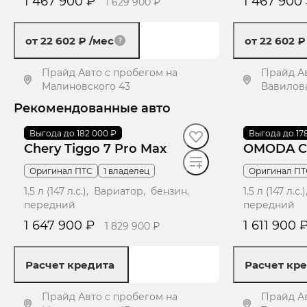
1 467 900 ₽
1 467 900
1 629 900 ₽
от 22 602 ₽
/мес
от 22 602 
Прайд Авто с пробегом на
Прайд Ав
Малиновского 43
Вавилов
Рекомендованные авто
Получить предложение
Получ
2023
Выгода до 182 000 ₽
·
35 791 км
2024
Выгода до 17
·
39 517 к
Chery Tiggo 7 Pro Max
OMODA C
Оригинал ПТС
1 владелец
Оригинал ПТ
1.5 л (147 л.с.), Вариатор, бензин,
1.5 л (147 л.
передний
передний
1 647 900 ₽
1 611 900 
1 829 900 ₽
Расчет кредита
Расчет кр
Прайд Авто с пробегом на
Прайд Ав