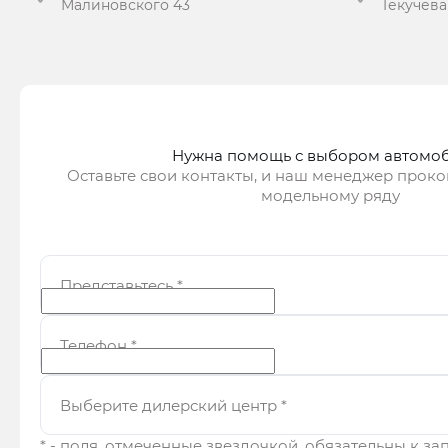
Малиновского 43
Текучева
Получить предложение
Получ
Нужна помощь с выбором автомо
Оставьте свои контакты, и наш менеджер проко
модельному ряду
Представьтесь
*
Телефон
*
Выберите дилерский центр
*
* - поля, отмеченные звездочкой, обязательны к з