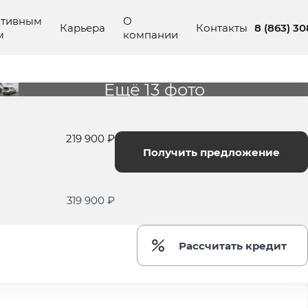
ативным
О
8 (863) 3
Карьера
Контакты
м
компании
Ещё 13 фото
219 900 ₽
Получить предложение
319 900 ₽
Рассчитать кредит