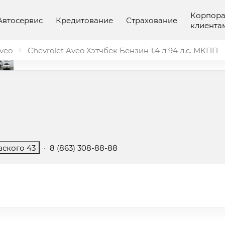
Корпор
Автосервис
Кредитование
Страхование
клиента
veo
Chevrolet Aveo Хэтчбек Бензин 1,4 л 94 л.с. МКПП
вского 43
·
8 (863) 308-88-88