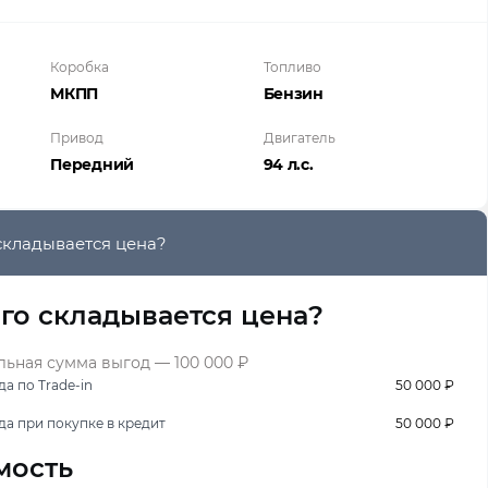
Коробка
Топливо
МКПП
Бензин
Привод
Двигатель
Передний
94 л.с.
складывается цена?
его складывается цена?
ьная сумма выгод — 100 000 ₽
а по Trade-in
50 000 ₽
да при покупке в кредит
50 000 ₽
мость