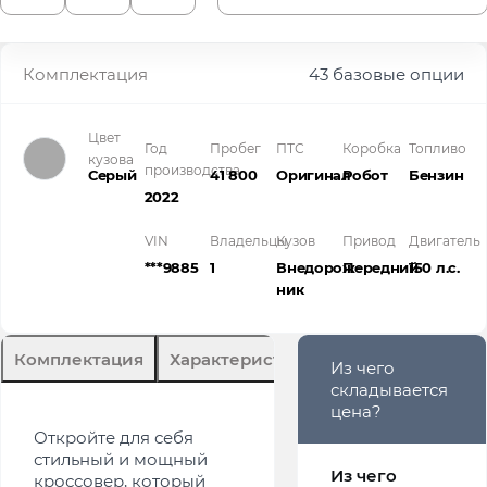
Комплектация
43 базовые опции
Цвет
Год
Пробег
ПТС
Коробка
Топливо
кузова
производства
Серый
41 800
Оригинал
Робот
Бензин
2022
VIN
Владельцы
Кузов
Привод
Двигатель
***9885
1
Внедорож­
Передний
150 л.с.
ник
Комплектация
Характеристики
Описание
Из чего
складывается
цена?
Откройте для себя
стильный и мощный
Из чего
кроссовер, который