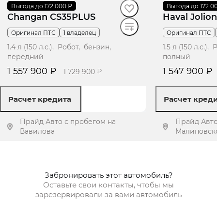
2024
Выгода до 172 000 ₽
·
20 500 км
2023
Выгода до 172 0
·
120 752 км
Changan CS35PLUS
Haval Jolio
Оригинал ПТС
1 владелец
Оригинал ПТС
1.4 л (150 л.с.), Робот, бензин,
1.5 л (150 л.с.)
передний
полный
1 557 900 ₽
1 547 900 ₽
1 729 900 ₽
Расчет кредита
Расчет кред
Прайд Авто с пробегом на
Прайд Авто
Вавилова
Малиновск
Получить предложение
Получит
Забронировать этот автомобиль?
Оставьте свои контакты, чтобы мы
зарезервировали за вами автомобиль