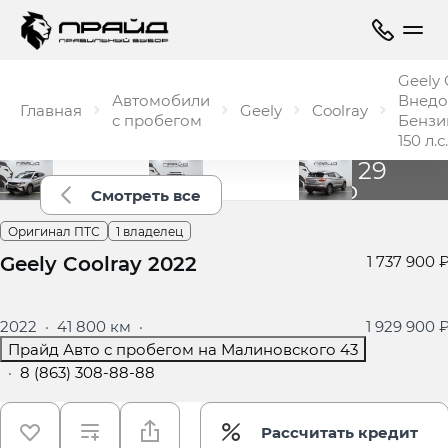
Geely 
Автомобили
Внед
Главная
Geely
Coolray
с пробегом
Бензин
150 л.
Ещё 29
фото
Смотреть все
Оригинал ПТС
1 владелец
Geely Coolray 2022
1 737 900 
2022
·
41 800 км
·
1 929 900 
Прайд Авто с пробегом на Малиновского 43
·
8 (863) 308-88-88
Рассчитать кредит