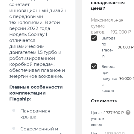
складывается
сочетает
цена?
инновационный дизайн
с передовыми
Максимальная
технологиями. В этой
сумма
версии 2022 года
выгод — 192 000 ₽
модель Coolray I
Выгода
отличается
по
динамическим
96 000 ₽
Trade-
двигателем 1.5 турбо и
in
роботизированной
коробкой передач,
Выгода
обеспечивая плавное и
при
энергичное вождение.
покупке
96 000 
в
Главные особенности
кредит
комплектации
Flagship:
Стоимость
Панорамная
Цена с
1 737 900 ₽
крыша.
учетом
выгод
Современный и
Цена
1 929 900 ₽