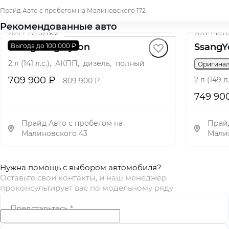
Прайд Авто с пробегом на Малиновского 172
Рекомендованные авто
2011
·
194 521 км
2013
·
135 
SsangYong Kyron
SsangY
Выгода до 100 000 ₽
2 л (141 л.с.), АКПП, дизель, полный
Оригина
709 900 ₽
2 л (149
809 900 ₽
749 90
Прайд Авто с пробегом на
Прайд
Малиновского 43
Малин
Нужна помощь с выбором автомобиля?
Оставьте свои контакты, и наш менеджер
проконсультирует вас по модельному ряду
Представьтесь
*