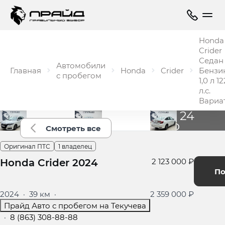
Honda
Crider
Седан
Автомобили
Главная
Honda
Crider
Бензи
с пробегом
1,0 л 12
л.с.
Вариа
Ещё 24
фото
Смотреть все
Оригинал ПТС
1 владелец
Honda Crider 2024
2 123 000 ₽
По
2024
·
39 км
·
2 359 000 ₽
Прайд Авто с пробегом на Текучева
·
8 (863) 308-88-88