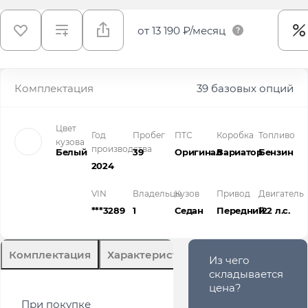
от
13 190 ₽/месяц
Комплектация
39 базовых опций
Цвет
Год
Пробег
ПТС
Коробка
Топливо
кузова
производства
Белый
39
Оригинал
Вариатор
Бензин
2024
VIN
Владельцы
Кузов
Привод
Двигатель
***3289
1
Седан
Передний
122 л.с.
Комплектация
Характеристики
Описание
Из чего
складывается
цена?
При покупке