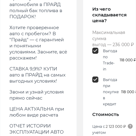
автомобиля в ПРАЙД
Из чего
полный бак топлива в
складывается
ПОДАРОК!
цена?
Хотите проверенное
Максимальная
авто с пробегом? В
сумма
"Прайд" — с гарантией
выгод — 236 000 ₽
и понятными
Выгода
условиями. Звоните, всё
по
расскажем!
118 000 
Trade-
СТАВКА 9,9%? КУПИ
in
авто в ПРАЙД на самых
Выгода
выгодных условиях!
при
Звони и узнай условия
покупке
118 000 
прямо сейчас
в
кредит
ЦЕНА АКТУАЛЬНА при
Стоимость
любом виде расчета
ОТЧЕТ ИСТОРИИ
Цена с
2 123 000 ₽
ЭКСПЛУАТАЦИИ АВТО
учетом