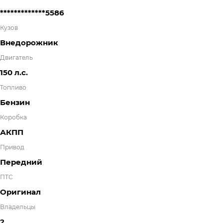
*************5586
Кузов
Внедорожник
Двигатель
150 л.с.
Топливо
Бензин
Коробка
АКПП
Привод
Передний
ПТС
Оригинал
Владельцы
2