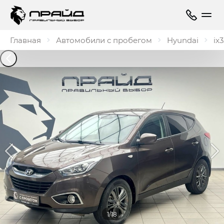
Главная
Автомобили с пробегом
Hyundai
ix3
1/18