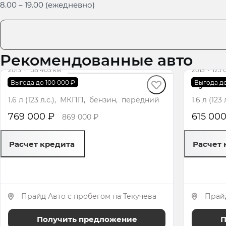
8.00 – 19.00 (ежедневно)
Рекомендованные авто
2013
·
158 403 км
2013
·
125 
Kia Rio
Hyundai
Выгода до 100 000 ₽
Выгода до
1.6 л (123 л.с.), МКПП, бензин, передний
1.6 л (12
769 000 ₽
615 000
869 000 ₽
Расчет кредита
Расчет 
Прайд Авто с пробегом на Текучева
Прайд
Получить предложение
П