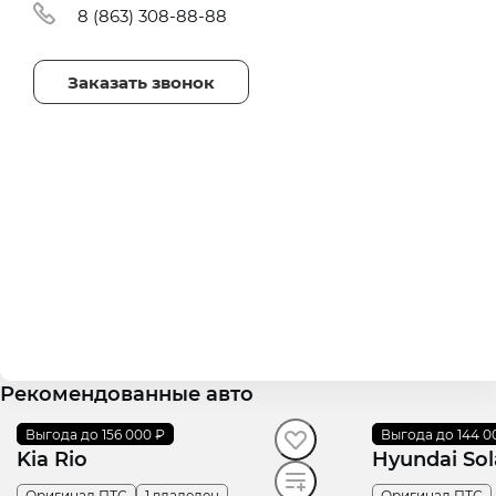
8 (863) 308-88-88
Заказать звонок
Рекомендованные авто
2019
Выгода до 156 000 ₽
·
127 565 км
2021
Выгода до 144 0
·
138 565 км
Kia Rio
Hyundai Sol
Оригинал ПТС
1 владелец
Оригинал ПТС