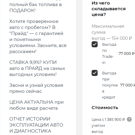
Из чего
полный бак топлива в
складывается
ПОДАРОК!
цена?
Хотите проверенное
Максимальная
авто с пробегом? В
сумма
"Прайд" — с гарантией
выгод — 154 000 ₽
и понятными
Выгода
условиями. Звоните, всё
по
расскажем!
77 000 ₽
Trade-
СТАВКА 9,9%? КУПИ
in
авто в ПРАЙД на самых
Выгода
выгодных условиях!
при
Звони и узнай условия
покупке
77 000 
прямо сейчас
в
кредит
ЦЕНА АКТУАЛЬНА при
Стоимость
любом виде расчета
ОТЧЕТ ИСТОРИИ
Цена с
1 385 900 ₽
ЭКСПЛУАТАЦИИ АВТО
учетом
И ДИАГНОСТИКА
выгод