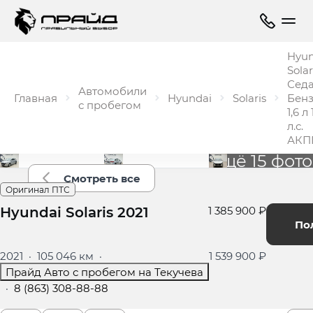
Hyun
Solar
Сед
Автомобили
Главная
Hyundai
Solaris
Бен
с пробегом
1,6 л
л.с.
АКП
Ещё 15 фото
Смотреть все
Оригинал ПТС
Hyundai Solaris 2021
1 385 900 ₽
По
2021
·
105 046 км
·
1 539 900 ₽
Прайд Авто с пробегом на Текучева
·
8 (863) 308-88-88