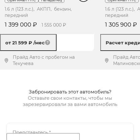
1.6 л (123 л.с.), АКПП, бензин,
1.6 л (123 л.с.
передний
передний
1 399 000 ₽
1 305 900 ₽
1 555 000 ₽
от 21 599 ₽
/мес
Расчет кред
Прайд Авто с пробегом на
Прайд Авто
Текучева
Малиновск
Получить предложение
Получит
Забронировать этот автомобиль?
Оставьте свои контакты, чтобы мы
зарезервировали за вами автомобиль
Представьтесь
*