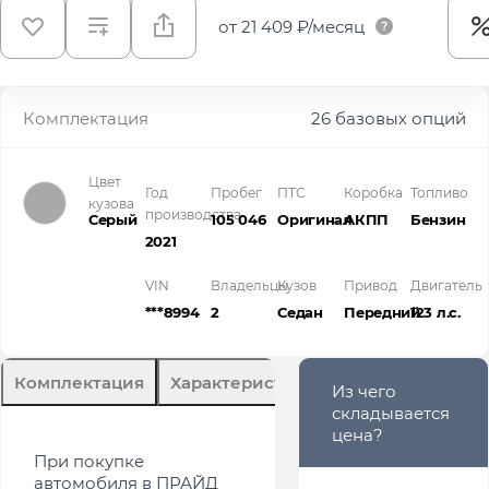
от
21 409 ₽/месяц
Комплектация
26 базовых опций
Цвет
Год
Пробег
ПТС
Коробка
Топливо
кузова
производства
Серый
105 046
Оригинал
АКПП
Бензин
2021
VIN
Владельцы
Кузов
Привод
Двигатель
***8994
2
Седан
Передний
123 л.с.
Комплектация
Характеристики
Описание
Из чего
складывается
цена?
При покупке
автомобиля в ПРАЙД