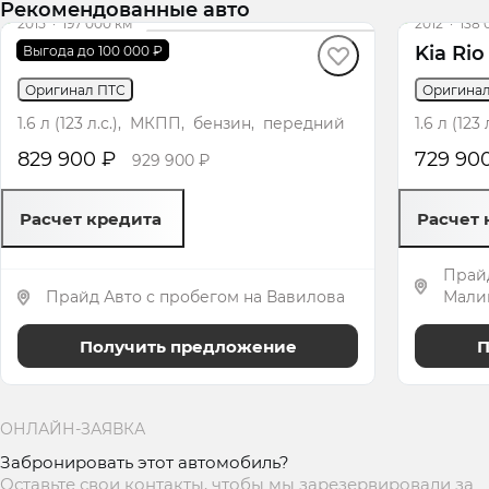
Рекомендованные авто
2015
·
197 000 км
2012
·
138 
Kia Rio
Kia Rio
Выгода до 100 000 ₽
Оригинал ПТС
Оригина
1.6 л (123 л.с.), МКПП, бензин, передний
1.6 л (12
829 900 ₽
729 90
929 900 ₽
Расчет кредита
Расчет 
Прайд
Прайд Авто с пробегом на Вавилова
Малин
Получить предложение
П
ОНЛАЙН-ЗАЯВКА
Забронировать этот автомобиль?
Оставьте свои контакты, чтобы мы зарезервировали за