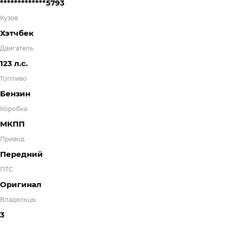
*************5793
Кузов
Хэтчбек
Двигатель
123 л.с.
Топливо
Бензин
Коробка
МКПП
Привод
Передний
ПТС
Оригинал
Владельцы
3