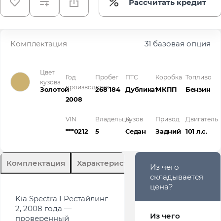
Рассчитать кредит
Комплектация
31 базовая опция
Цвет
Год
Пробег
ПТС
Коробка
Топливо
кузова
производства
Золотой
268 184
Дубликат
МКПП
Бензин
2008
VIN
Владельцы
Кузов
Привод
Двигатель
***0212
5
Седан
Задний
101 л.с.
Комплектация
Характеристики
Описание
Из чего
складывается
цена?
Kia Spectra I Рестайлинг
2, 2008 года —
Из чего
проверенный