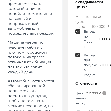
складывается
временем седан,
цена?
который отлично
подойдёт тем, кто ищет
Максимальная
надёжный и
сумма
неприхотливый
выгод — 100 000 ₽
автомобиль для
Выгода
повседневных поездок.
по
50 000 ₽
Trade-
Машина уверенно
in
чувствует себя и в
плотном городском
Выгода
потоке, и на трассе —
при
отличная комбинация
покупке
50 000 
для тех, кто ездит
в
каждый день.
кредит
Автомобиль отличается
Стоимость
сбалансированной
подвеской: она
Цена с
274 900 ₽
достаточно упругая,
учетом
чтобы не замечать
выгод
мелкие неровности, но
при этом не слишком
Цена
374 900 ₽