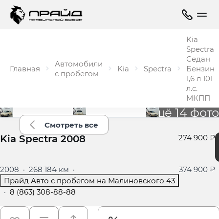
Kia
Spectra
Седан
Автомобили
Главная
Kia
Spectra
Бензин
с пробегом
1,6 л 101
л.с.
МКПП
Ещё 14 фото
Смотреть все
Kia Spectra 2008
274 900 ₽
2008
·
268 184 км
·
374 900 ₽
Прайд Авто с пробегом на Малиновского 43
·
8 (863) 308-88-88