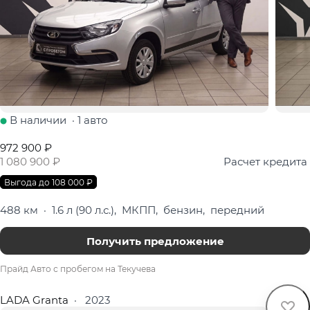
В наличии
·
1 авто
972 900 ₽
1 080 900 ₽
Расчет кредита
Выгода до 108 000 ₽
488 км
·
1.6 л (90 л.с.), МКПП, бензин, передний
Получить предложение
Прайд Авто с пробегом на Текучева
LADA Granta
·
2023