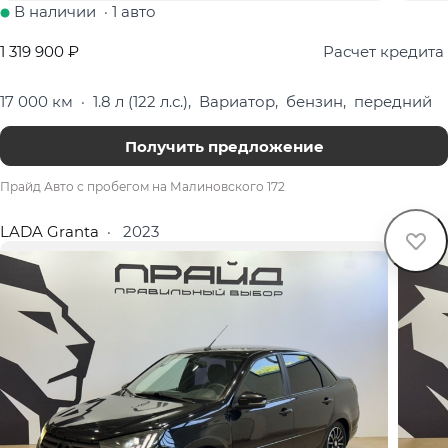
В наличии
·
1 авто
1 319 900 ₽
Расчет кредита
17 000 км
·
1.8 л (122 л.с.), Вариатор, бензин, передний
Получить предложение
Прайд Авто с пробегом на Малиновского 172
LADA Granta
·
2023