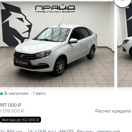
В наличии
·
1 авто
917 000 ₽
1 019 000 ₽
Расчет кредита
Выгода до 102 000 ₽
24 865 км
·
1.6 л (106 л.с.), МКПП, бензин, передний