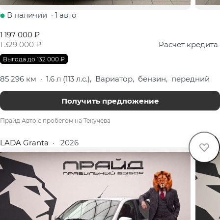
В наличии
·
1 авто
1 197 000 ₽
1 329 000 ₽
Расчет кредита
Выгода до 132 000 ₽
85 296 км
·
1.6 л (113 л.с.), Вариатор, бензин, передний
Получить предложение
Прайд Авто с пробегом на Текучева
LADA Granta
·
2026