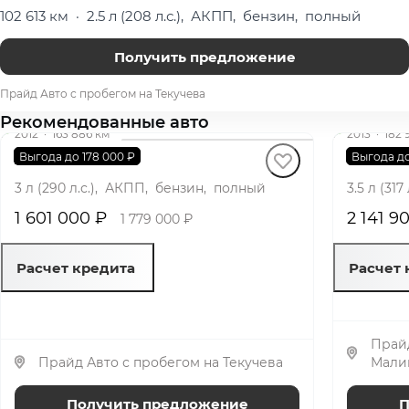
102 613 км
·
2.5 л (208 л.с.), АКПП, бензин, полный
Получить предложение
Прайд Авто с пробегом на Текучева
Рекомендованные авто
2012
·
163 886 км
2013
·
182 
Audi A8
Lexus 
Выгода до 178 000 ₽
Выгода до
3 л (290 л.с.), АКПП, бензин, полный
3.5 л (31
1 601 000 ₽
2 141 9
1 779 000 ₽
Расчет кредита
Расчет 
Прайд
Прайд Авто с пробегом на Текучева
Мали
Получить предложение
П