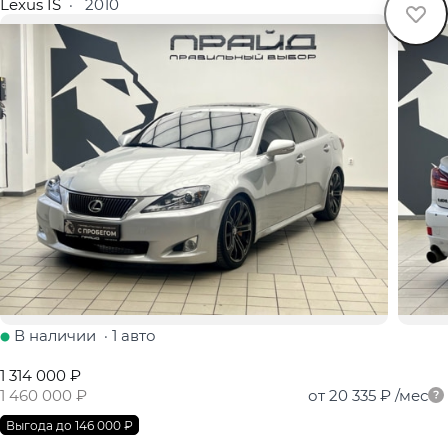
Lexus IS
·
2010
В наличии
·
1 авто
1 314 000 ₽
1 460 000 ₽
от 20 335 ₽
/мес
Выгода до 146 000 ₽