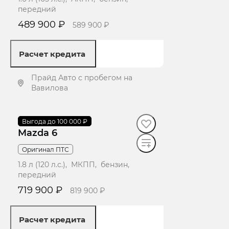
передний
489 900 ₽
589 900 ₽
Расчет кредита
Прайд Авто с пробегом на
Вавилова
Получить предложение
2011
Выгода до 100 000 ₽
·
213 000 км
Mazda 6
Оригинал ПТС
1.8 л (120 л.с.), МКПП, бензин,
передний
719 900 ₽
819 900 ₽
Расчет кредита