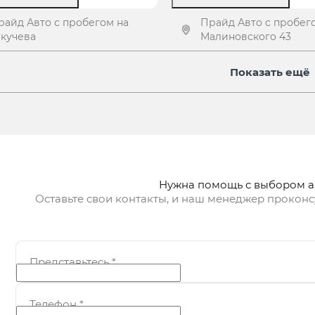
райд Авто с пробегом на
Прайд Авто с пробег
екучева
Малиновского 43
олучить предложение
Получить предлож
Показать ещё
Нужна помощь с выбором 
Оставьте свои контакты, и наш менеджер проконс
Представьтесь
*
Телефон
*