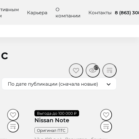
ативным
О
8 (863) 3
Карьера
Контакты
м
компании
 с
67
По дате публикации (сначала новые)
2014
Выгода до 100 000 ₽
·
70 915 км
Nissan Note
Оригинал ПТС