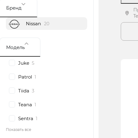
Бренд
П
Т
Nissan
20
П
Модель
Juke
5
Patrol
1
Tiida
3
Teana
1
Sentra
1
Показать все