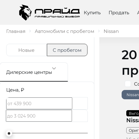
Купить
Продать
Главная
Автомобили с пробегом
Nissan
20
Новые
С пробегом
пр
Дилерские центры
С
Цена
, ₽
Nissan
2012
Выго
·
Niss
Ориг