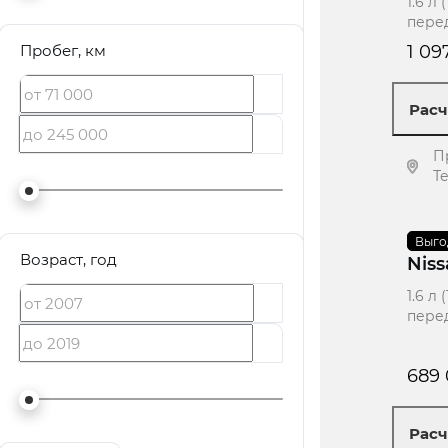
1.6 л
пере
1 09
Пробег
, км
Расч
П
Т
П
2010
Выго
·
Возраст
, год
Niss
1.6 л
пере
689 
Расч