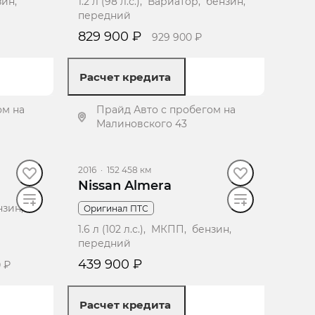
зин,
1.2 л (98 л.с.), Вариатор, бензин,
передний
829 900 ₽
929 900 ₽
Расчет кредита
ом на
Прайд Авто с пробегом на
Малиновского 43
ение
Получить предложение
2016
·
152 458 км
Nissan Almera
ензин,
Оригинал ПТС
1.6 л (102 л.с.), МКПП, бензин,
передний
439 900 ₽
0 ₽
Расчет кредита