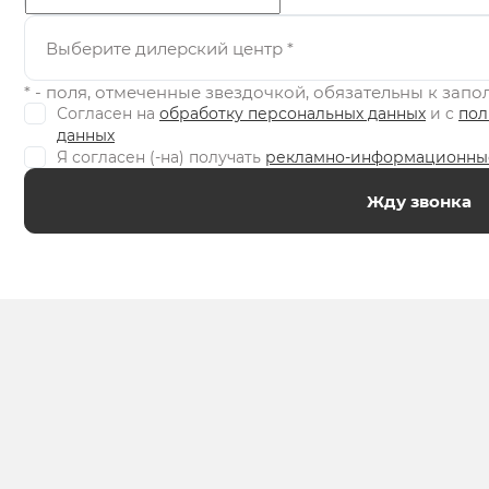
Выберите дилерский центр
*
* - поля, отмеченные звездочкой, обязательны к зап
Согласен на
обработку персональных данных
и c
пол
данных
Я согласен (-на) получать
рекламно-информационны
Жду звонка