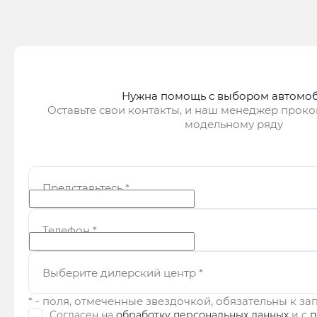
Получить предложение
Получ
Нужна помощь с выбором автомо
Оставьте свои контакты, и наш менеджер проко
модельному ряду
Представьтесь
*
Телефон
*
Выберите дилерский центр
*
* - поля, отмеченные звездочкой, обязательны к з
Согласен на
обработку персональных данных
и c
п