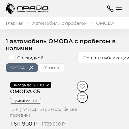
Главная
Автомобили с пробегом
OMODA
1 автомобиль OMODA с пробегом в
наличии
Со скидкой
По дате публикации
OMODA
Сбросить
2024
Выгода до 178 000 ₽
·
39 517 км
OMODA C5
Оригинал ПТС
1.5 л (147 л.с.), Вариатор, бензин,
передний
1 611 900 ₽
1 789 900 ₽