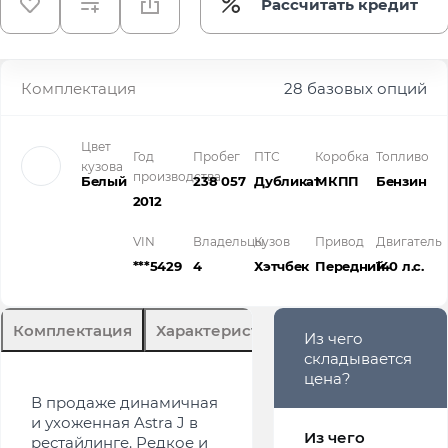
Рассчитать кредит
Комплектация
28 базовых опций
Цвет
Год
Пробег
ПТС
Коробка
Топливо
кузова
производства
Белый
238 057
Дубликат
МКПП
Бензин
2012
VIN
Владельцы
Кузов
Привод
Двигатель
***5429
4
Хэтчбек
Передний
140 л.с.
Комплектация
Характеристики
Описание
Из чего
складывается
цена?
В продаже динамичная
и ухоженная Astra J в
Из чего
рестайлинге. Редкое и