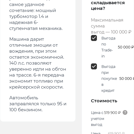
складывается
самое удачное
цена?
сочетание: мощный
турбомотор 1.4 и
Максимальная
надежная 6-
сумма
ступенчатая механика.
выгод — 100 000 ₽
Выгода
Машина дарит
по
отличные эмоции от
50 000 ₽
Trade-
вождения, при этом
in
остается экономичной.
140 л.с. позволяют
Выгода
уверенно идти на обгон
при
на трассе. 6-я передача
покупке
50 000 
экономит топливо при
в
крейсерской скорости.
кредит
Автомобиль
Стоимость
заправлялся только 95 и
100 бензином.
Цена с
519 900 ₽
учетом
выгод
Цена
619 900 ₽