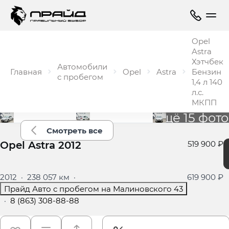
Opel
Astra
Хэтчбек
Автомобили
Главная
Opel
Astra
Бензин
с пробегом
1,4 л 140
л.с.
МКПП
Ещё 15 фото
Смотреть все
Opel Astra 2012
519 900 ₽
2012
·
238 057 км
·
619 900 ₽
Прайд Авто с пробегом на Малиновского 43
·
8 (863) 308-88-88