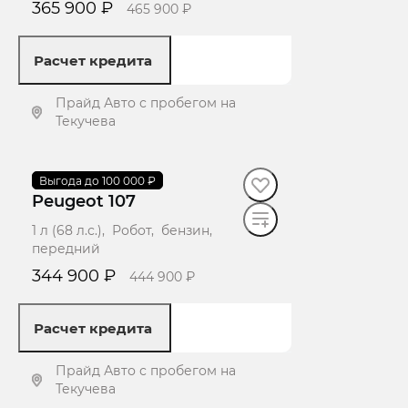
365 900 ₽
465 900 ₽
Расчет кредита
Прайд Авто с пробегом на
Текучева
Получить предложение
2008
Выгода до 100 000 ₽
·
172 434 км
Peugeot 107
1 л (68 л.с.), Робот, бензин,
передний
344 900 ₽
444 900 ₽
Расчет кредита
Прайд Авто с пробегом на
Текучева