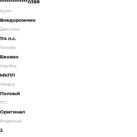
*************0388
Кузов
Внедорожник
Двигатель
114 л.с.
Топливо
Бензин
Коробка
МКПП
Привод
Полный
ПТС
Оригинал
Владельцы
2