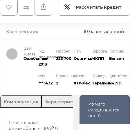
Рассчитать кредит
Комплектация
10 базовых опций
Цвет
Год
Пробег
ПТС
Коробка
Топливо
кузова
производства
Серебряный
223 700
Оригинал
МКПП
Бензин
2013
VIN
Владельцы
Кузов
Привод
Двигатель
***3432
2
Хэтчбек
Передний
84 л.с.
Комплектация
Характеристики
Описание
Из чего
складывается
цена?
При покупке
автомобиля в ПРАЙД