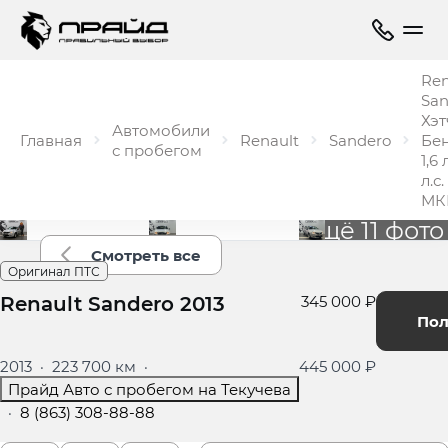
Ren
San
Хэт
Автомобили
Главная
Renault
Sandero
Бе
с пробегом
1,6 
л.с.
МК
Ещё 11 фото
Смотреть все
Оригинал ПТС
Renault Sandero 2013
345 000 ₽
Пол
2013
·
223 700 км
·
445 000 ₽
Прайд Авто с пробегом на Текучева
·
8 (863) 308-88-88