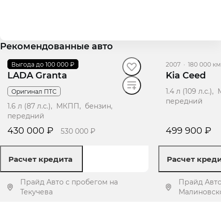
Рекомендованные авто
2019
Выгода до 100 000 ₽
·
83 742 км
2007
·
180 000 км
LADA Granta
Kia Ceed
1.4 л (109 л.с.
Оригинал ПТС
передний
1.6 л (87 л.с.), МКПП, бензин,
передний
430 000 ₽
499 900 ₽
530 000 ₽
Расчет кредита
Расчет кред
Прайд Авто с пробегом на
Прайд Авто
Текучева
Малиновско
Получить предложение
Получит