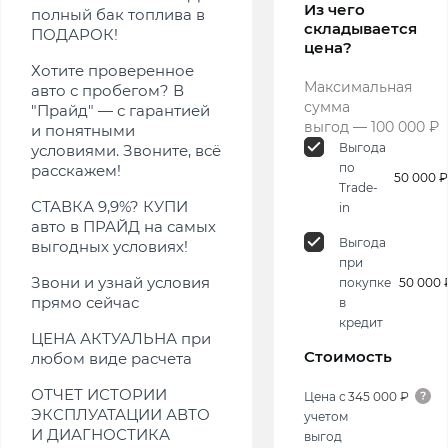
Из чего
полный бак топлива в
складывается
ПОДАРОК!
цена?
Хотите проверенное
Максимальная
авто с пробегом? В
сумма
"Прайд" — с гарантией
выгод — 100 000 ₽
и понятными
Выгода
условиями. Звоните, всё
по
расскажем!
50 000 ₽
Trade-
СТАВКА 9,9%? КУПИ
in
авто в ПРАЙД на самых
Выгода
выгодных условиях!
при
Звони и узнай условия
покупке
50 000 
прямо сейчас
в
кредит
ЦЕНА АКТУАЛЬНА при
Стоимость
любом виде расчета
ОТЧЕТ ИСТОРИИ
Цена с
345 000 ₽
ЭКСПЛУАТАЦИИ АВТО
учетом
И ДИАГНОСТИКА
выгод