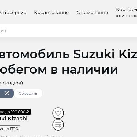
Корпор
Автосервис
Кредитование
Страхование
клиента
shi
автомобиль Suzuki Kiz
обегом в наличии
о скидкой
Сбросить
да до 100 000 ₽
199 420 км
ki Kizashi
инал ПТС