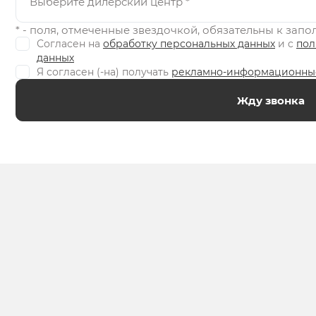
Выберите дилерский центр
*
* - поля, отмеченные звездочкой, обязательны к зап
Согласен на
обработку персональных данных
и c
пол
данных
Я согласен (-на) получать
рекламно-информационны
Жду звонка