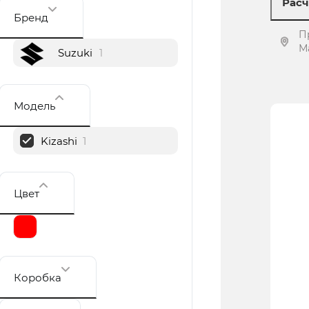
Расч
Бренд
П
М
Suzuki
1
Модель
Kizashi
1
Цвет
Коробка