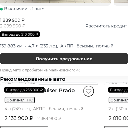
В наличии
·
1 авто
1 889 900 ₽
2 099 900 ₽
Рассчитать кредит
Выгода до 210 000 ₽
139 883 км
·
4.7 л (235 л.с.), АКПП, бензин, полный
Получить предложение
Прайд Авто с пробегом на Малиновского 43
Рекомендованные авто
2007
·
199 659 км
2020
·
130
Toyota Land Cruiser Prado
Kia Sp
Выгода до 236 000 ₽
Выгода до
Оригинал ПТС
Оригина
4 л (249 л.с.), АКПП, бензин, полный
2 л (150 
2 133 900 ₽
2 016 0
2 369 900 ₽