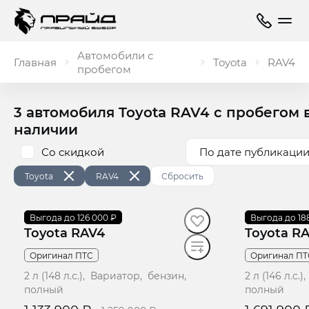
Автомобили с
Главная
Toyota
RAV4
пробегом
3 автомобиля Toyota RAV4 с пробегом 
наличии
Со скидкой
По дате публикации
Toyota
RAV4
Сбросить
2011
Выгода до 126 000 ₽
·
223 000 км
2014
Выгода до 18
·
113 000 
Toyota RAV4
Toyota R
Оригинал ПТС
Оригинал ПТ
2 л (148 л.с.), Вариатор, бензин,
2 л (146 л.с
полный
полный