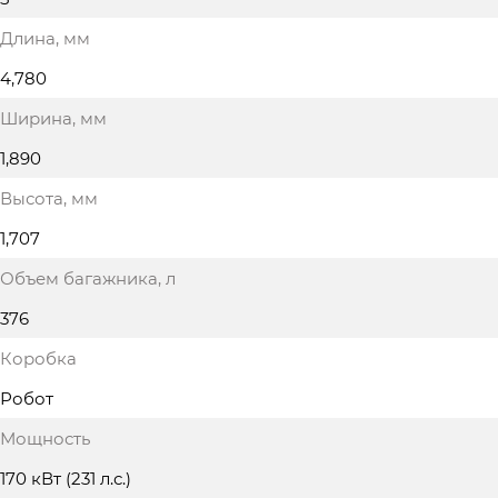
Длина
, мм
4,780
Ширина
, мм
1,890
Высота
, мм
1,707
Объем багажника
, л
376
Коробка
Робот
Мощность
170 кВт (231 л.с.)