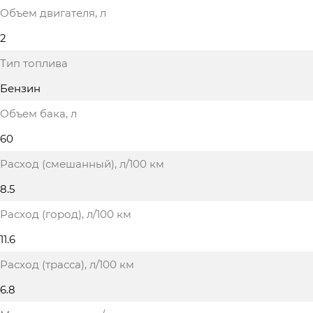
Объем двигателя
, л
2
Тип топлива
Бензин
Объем бака
, л
60
Расход (смешанный)
, л/100 км
8.5
Расход (город)
, л/100 км
11.6
Расход (трасса)
, л/100 км
6.8