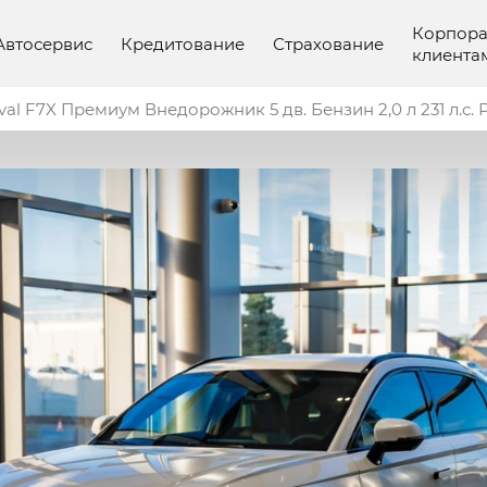
Корпор
Автосервис
Кредитование
Страхование
клиента
val F7X Премиум Внедорожник 5 дв. Бензин 2,0 л 231 л.с. 