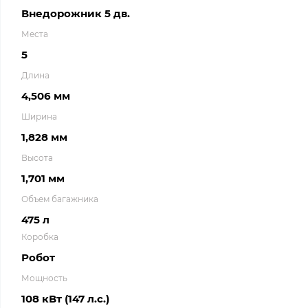
Внедорожник 5 дв.
Места
5
Длина
4,506 мм
Ширина
1,828 мм
Высота
1,701 мм
Объем багажника
475 л
Коробка
Робот
Мощность
108 кВт (147 л.с.)