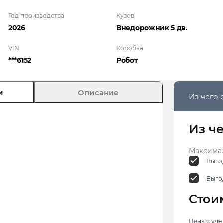
Год производства
Кузов
2026
Внедорожник 5 дв.
VIN
Коробка
***6152
Робот
и
Описание
Из чего 
Из ч
Максимал
Выгод
Выго
Стои
Цена с уче