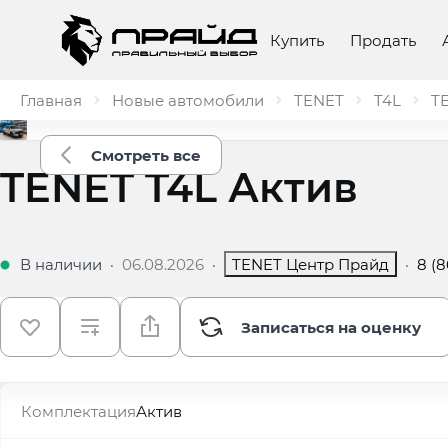
Купить
Продать
Главная
Новые автомобили
TENET
T4L
TE
Смотреть все
TENET T4L Актив
В наличии
·
06.08.2026
·
TENET Центр Прайд
·
8 (
Записаться на оценку
Комплектация
Актив