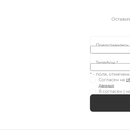
Оставьт
Представьтесь
Телефон
*
* - поля, отмече
Согласен на
о
данных
Я согласен (-н