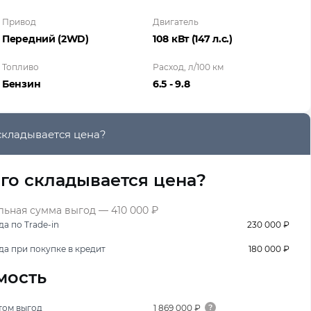
Привод
Двигатель
Передний (2WD)
108 кВт
(147 л.с.
)
Топливо
Расход, л/100 км
Бензин
6.5 - 9.8
складывается цена?
его складывается цена?
ьная сумма выгод — 410 000 ₽
а по Trade-in
230 000 ₽
да при покупке в кредит
180 000 ₽
мость
том выгод
1 869 000 ₽