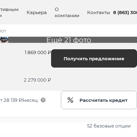
ативным
О
8 (863) 3
Карьера
Контакты
м
компании
бот
Ещё 21 фото
1 869 000 ₽
Получить предложение
2 279 000 ₽
т
28 139 ₽/месяц
Рассчитать кредит
52 базовые опции