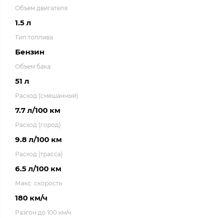
Объем двигателя
1.5 л
Тип топлива
Бензин
Объем бака
51 л
Расход (смешанный)
7.7 л/100 км
Расход (город)
9.8 л/100 км
Расход (трасса)
6.5 л/100 км
Макс. скорость
180 км/ч
Разгон до 100 км/ч