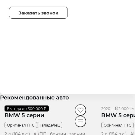
Заказать звонок
Рекомендованные авто
2021
Выгода до 300 000 ₽
·
94 000 км
2020
·
142 000 км
BMW 5 серии
BMW 5 сер
Оригинал ПТС
1 владелец
Оригинал ПТС
2 л (184 л.с.), АКПП, бензин, задний
2 л (184 л.с.),