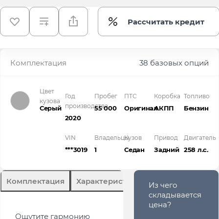
Рассчитать кредит
Комплектация
38 базовых опций
Цвет
Год
Пробег
ПТС
Коробка
Топливо
кузова
производства
Серый
55 000
Оригинал
АКПП
Бензин
2020
VIN
Владельцы
Кузов
Привод
Двигатель
***3019
1
Седан
Задний
258 л.с.
Комплектация
Характеристики
Описание
Из чего
складывается
цена?
Ощутите гармонию