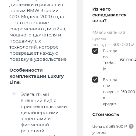
динамики и роскоши с
Из чего
новым BMW 3 серии
складывается
G20. Модель 2020 года
цена?
— это сочетание
современного дизайна,
Максимальная
мощного двигателя и
сумма
продвинутых
выгод — 300 000 ₽
технологий, которое
Выгода
превращает каждую
по
поездку в удовольствие.
150 000 
Trade-
in
Особенности
комплектации Luxury
Выгода
Line:
при
покупке
150 000
Элегантный
в
внешний вид с
кредит
привлекательными
дизайнерскими
Стоимость
акцентами и
фирменной
Цена с
3 589 900 ₽
решеткой
учетом