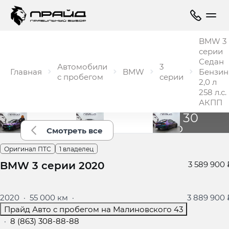
BMW 3
серии
Седан
Автомобили
3
Главная
BMW
Бензин
с пробегом
серии
2,0 л
258 л.с.
АКПП
Ещё 30
фото
Смотреть все
Оригинал ПТС
1 владелец
BMW 3 серии 2020
3 589 900 
2020
·
55 000 км
·
3 889 900 
Прайд Авто с пробегом на Малиновского 43
·
8 (863) 308-88-88