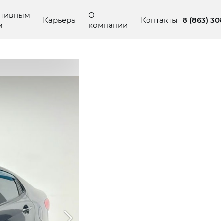
ативным
О
8 (863) 3
Карьера
Контакты
м
компании