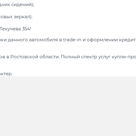
дних сидений);
овых зеркал).
Текучева 354!
пки данного автомобиля в trade-in и оформлении креди
ов в Ростовской области. Полный спектр услуг купли-п
ктер.