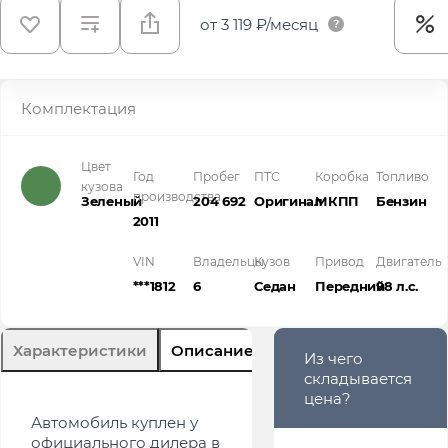
от
3 119 ₽/месяц
Комплектация
Цвет
Год
Пробег
ПТС
Коробка
Топливо
кузова
производства
Зеленый
204 692
Оригинал
МКПП
Бензин
2011
VIN
Владельцы
Кузов
Привод
Двигатель
***1812
6
Седан
Передний
98 л.с.
Характеристики
Описание
Из чего
складывается
цена?
Автомобиль куплен у
официального дилера в