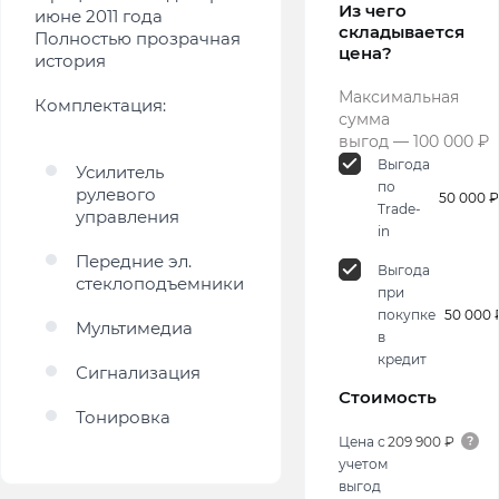
Из чего
июне 2011 года
складывается
Полностью прозрачная
цена?
история
Максимальная
Комплектация:
сумма
выгод — 100 000 ₽
Выгода
Усилитель
по
рулевого
50 000 ₽
Trade-
управления
in
Передние эл.
Выгода
стеклоподъемники
при
покупке
50 000 
Мультимедиа
в
кредит
Сигнализация
Стоимость
Тонировка
Цена с
209 900 ₽
учетом
выгод