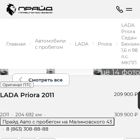
LADA
Priora
Седан
Автомобили
Главная
LADA
Priora
Бензин
с пробегом
1,6 л 98
л.с.
МКПП
Ещё 14 фото
Смотреть все
Оригинал ПТС
LADA Priora 2011
209 900 ₽
2011
·
204 692 км
·
309 900 ₽
Прайд Авто с пробегом на Малиновского 43
·
8 (863) 308-88-88