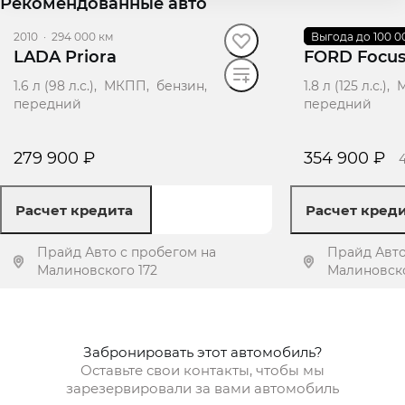
Рекомендованные авто
2010
·
294 000 км
2007
Выгода до 100 0
·
280 000 к
LADA Priora
FORD Focu
1.6 л (98 л.с.), МКПП, бензин,
1.8 л (125 л.с.
передний
передний
279 900 ₽
354 900 ₽
Расчет кредита
Расчет кред
Прайд Авто с пробегом на
Прайд Авто
Малиновского 172
Малиновск
Получить предложение
Получит
Забронировать этот автомобиль?
Оставьте свои контакты, чтобы мы
зарезервировали за вами автомобиль