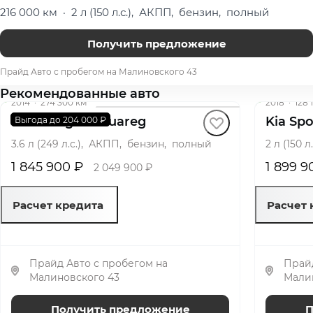
216 000 км
·
2 л (150 л.с.), АКПП, бензин, полный
Получить предложение
Прайд Авто с пробегом на Малиновского 43
Рекомендованные авто
2014
·
274 300 км
2018
·
128 
Volkswagen Touareg
Kia Sp
Выгода до 204 000 ₽
3.6 л (249 л.с.), АКПП, бензин, полный
2 л (150 
1 845 900 ₽
1 899 9
2 049 900 ₽
Расчет кредита
Расчет 
Прайд Авто с пробегом на
Прайд
Малиновского 43
Малин
Получить предложение
П