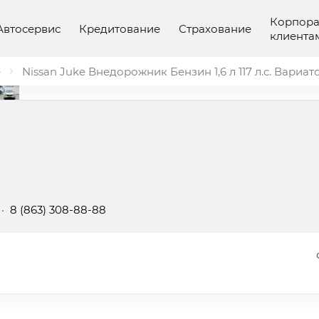
Корпор
Автосервис
Кредитование
Страхование
клиента
e
Nissan Juke Внедорожник Бензин 1,6 л 117 л.с. Вариат
·
8 (863) 308-88-88