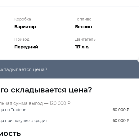
Коробка
Топливо
Вариатор
Бензин
Привод
Двигатель
Передний
117 л.с.
складывается цена?
его складывается цена?
ьная сумма выгод — 120 000 ₽
а по Trade-in
60 000 ₽
да при покупке в кредит
60 000 ₽
мость