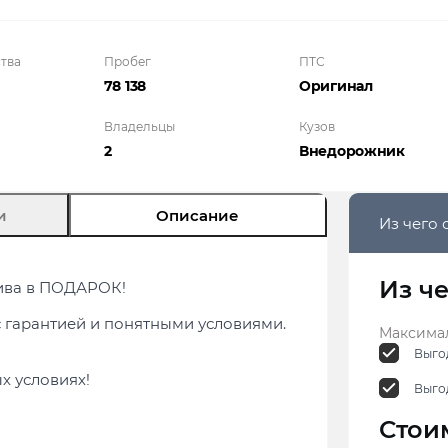
тва
Пробег
ПТС
78 138
Оригинал
Владельцы
Кузов
2
Внедорож­ник
и
Описание
Из чего 
Из ч
ива в ПОДАРОК!
с гарантией и понятными условиями.
Максимал
Выгод
х условиях!
Выго
Стои