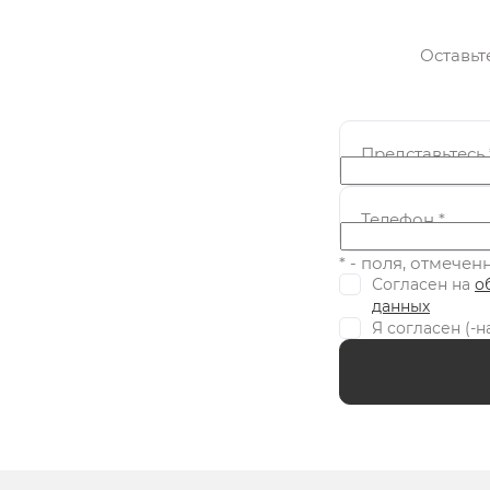
Оставьт
Представьтесь
Телефон
*
* - поля, отмече
Согласен на
о
данных
Я согласен (-н