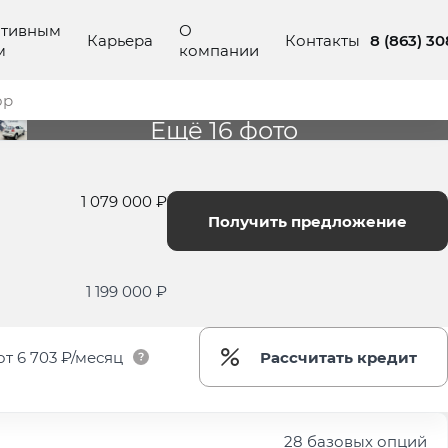
ативным
О
8 (863) 3
Карьера
Контакты
м
компании
ор
Ещё 16 фото
1 079 000 ₽
Получить предложение
1 199 000 ₽
от
6 703 ₽/месяц
Рассчитать кредит
28 базовых опций