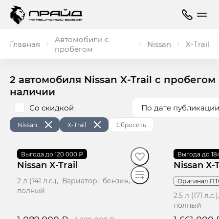
Автомобили с
Главная
Nissan
X‑Trail
пробегом
2 автомобиля Nissan X‑Trail с пробегом
наличии
Со скидкой
По дате публикации
Nissan
X‑Trail
Сбросить
2013
Выгода до 120 000 ₽
·
183 257 км
2019
Выгода до 18
·
147 500 
Nissan X-Trail
Nissan X-T
2 л (141 л.с.), Вариатор, бензин,
Оригинал ПТ
полный
2.5 л (171 л.
полный