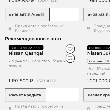
1 089 900 ₽
1 661 000 
1 209 900 ₽
от 16 867 ₽
/мес
от 25 413 ₽
Прайд Авто с пробегом на
Прайд Ав
Вавилова
Текучева
Рекомендованные авто
Получить предложение
Получ
2014
Выгода до 132 000 ₽
·
191 260 км
2017
Выгода до 13
·
156 470 
Nissan Qashqai
Nissan Ju
2 л (144 л.с.), Вариатор, бензин,
Оригинал ПТ
полный
1.6 л (117 л.
передний
1 197 900 ₽
1 201 000 
1 329 900 ₽
Расчет кредита
Расчет кр
Прайд Авто с пробегом на
Прайд Ав