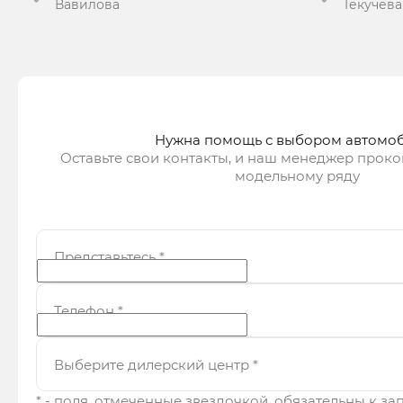
Вавилова
Текучева
Получить предложение
Получ
Нужна помощь с выбором автомо
Оставьте свои контакты, и наш менеджер проко
модельному ряду
Представьтесь
*
Телефон
*
Выберите дилерский центр
*
* - поля, отмеченные звездочкой, обязательны к з