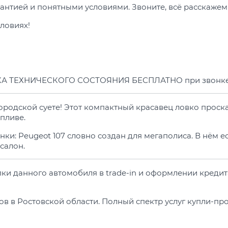
рантией и понятными условиями. Звоните, всё расскажем
ловиях!
А ТЕХНИЧЕСКОГО СОСТОЯНИЯ БЕСПЛАТНО при звонк
 городской суете! Этот компактный красавец ловко прос
пливе.
янки: Peugeot 107 словно создан для мегаполиса. В нём е
салон.
пки данного автомобиля в trade-in и оформлении креди
ов в Ростовской области. Полный спектр услуг купли-п