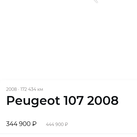
2008
·
172 434 км
Peugeot 107 2008
344 900 ₽
444 900 ₽